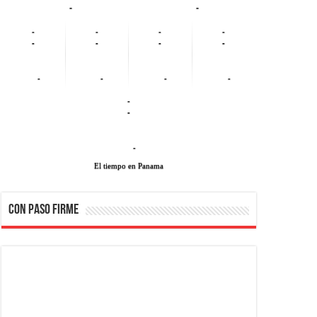
-
-
-
-
-
-
-
-
-
-
-
-
-
-
-
-
-
El tiempo en Panama
CON PASO FIRME