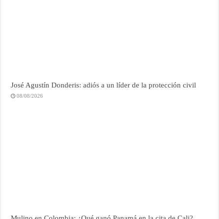
José Agustín Donderis: adiós a un líder de la protección civil
08/08/2026
Mulino en Colombia: ¿Qué ganó Panamá en la cita de Cali?