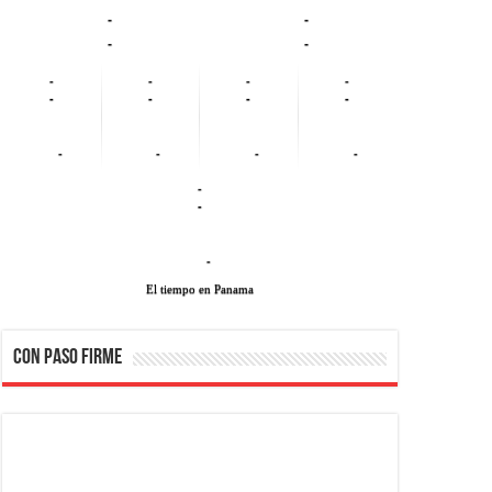
-
-
-
-
-
-
-
-
-
-
-
-
-
-
-
-
-
-
-
El tiempo en Panama
CON PASO FIRME