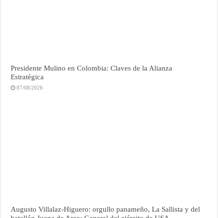
Presidente Mulino en Colombia: Claves de la Alianza
Estratégica
07/08/2026
Augusto Villalaz-Higuero: orgullo panameño, La Sallista y del
batallón Juana de Arco; General del ejército de USA