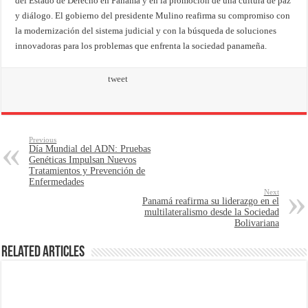
del Estado de Derecho en Panamá y en la promoción de una cultura de paz
y diálogo. El gobierno del presidente Mulino reafirma su compromiso con
la modernización del sistema judicial y con la búsqueda de soluciones
innovadoras para los problemas que enfrenta la sociedad panameña.
tweet
Previous
Día Mundial del ADN: Pruebas
Genéticas Impulsan Nuevos
Tratamientos y Prevención de
Enfermedades
Next
Panamá reafirma su liderazgo en el
multilateralismo desde la Sociedad
Bolivariana
Related Articles