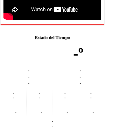
Estado del Tiempo
-º
-
-
-
-
-
-
-
-
-
-
-
-
-
-
-
-
-
-
-
-