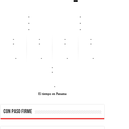
-
-
-
-
-
-
-
-
-
-
-
-
-
-
-
-
-
-
-
-
-
El tiempo en Panama
CON PASO FIRME