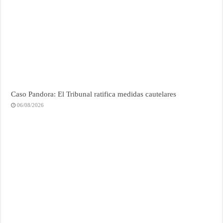
Caso Pandora: El Tribunal ratifica medidas cautelares
06/08/2026