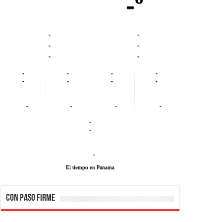
-º
-
-
-
-
-
-
-
-
-
-
-
-
-
-
-
-
-
-
-
-
-
El tiempo en Panama
CON PASO FIRME