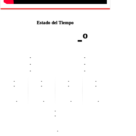
Estado del Tiempo
-º
-
-
-
-
-
-
-
-
-
-
-
-
-
-
-
-
-
-
-
-
-