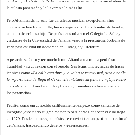
Tablas»
y
«La Salsa de Pedro»
, sus composiciones capturaron el alma de
la cultura panameña y la llevaron a lo más alto.
Pero Altamiranda no solo fue un talento musical excepcional, sino
también un hombre sencillo, buen amigo y excelente hombre de familia,
como lo describe su hijo. Después de estudiar en el Colegio La Salle y
graduarse de la Universidad de Panamá, viajó a la prestigiosa Sorbona de
París para estudiar un doctorado en Filología y Literatura.
A pesar de su éxito y reconocimiento, Altamiranda nunca perdió su
humildad y su conexión con el pueblo. Sus letras, impregnadas de frases
icónicas como
«La calle esta dura y la vaina se ve muy mal, pero a nadie
le importa cuando llega el Carnaval»
,
«Gózalo mi pana»
y
«¿Oye Pedro
pa onde vas?
… Para Las tablas ¡Tu ras!», resonaban en los corazones de
los panameños.
Pedrito, como era conocido cariñosamente, empezó como cantante de
incógnito, esperando su gran momento para darse a conocer, el cual llegó
en 1979. Desde entonces, su música se convirtió en un patrimonio cultural
de Panamá, trascendiendo géneros y generaciones.