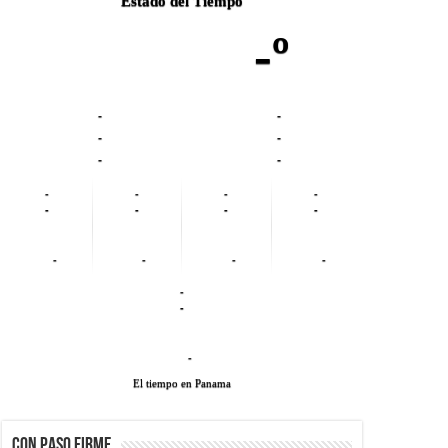
Estado del Tiempo
-º
-
-
-
-
-
-
-
-
-
-
-
-
-
-
-
-
-
-
-
-
-
El tiempo en Panama
CON PASO FIRME