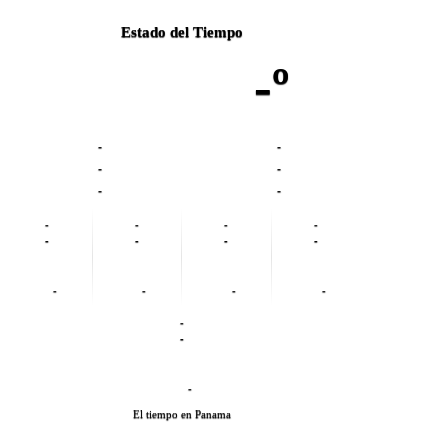
Estado del Tiempo
-º
-
-
-
-
-
-
-
-
-
-
-
-
-
-
-
-
-
-
-
-
-
El tiempo en Panama