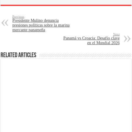
Previous
Presidente Mulino denuncia
presiones políticas sobre la marina
mercante panameña
Next
Panamá vs Croacia: Desafío clave
en el Mundial 2026
Related Articles