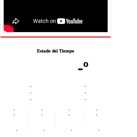
Estado del Tiempo
-º
-
-
-
-
-
-
-
-
-
-
-
-
-
-
-
-
-
-