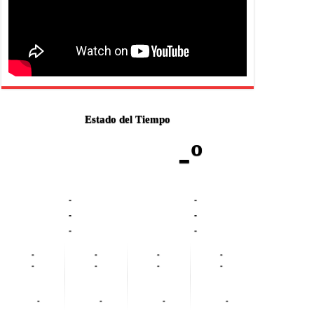
Estado del Tiempo
-º
-
-
-
-
-
-
-
-
-
-
-
-
-
-
-
-
-
-