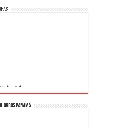
uras
iciembre 2024
 Ahorros Panamá