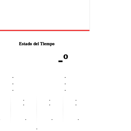
Estado del Tiempo
-º
-
-
-
-
-
-
-
-
-
-
-
-
-
-
-
-
-