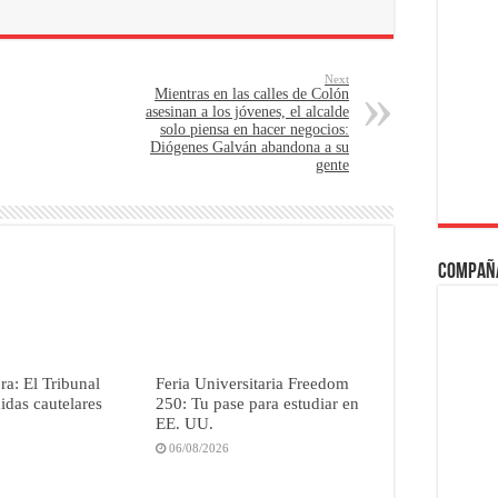
Next
Mientras en las calles de Colón
asesinan a los jóvenes, el alcalde
solo piensa en hacer negocios:
Diógenes Galván abandona a su
gente
Compañ
a: El Tribunal
Feria Universitaria Freedom
didas cautelares
250: Tu pase para estudiar en
EE. UU.
06/08/2026