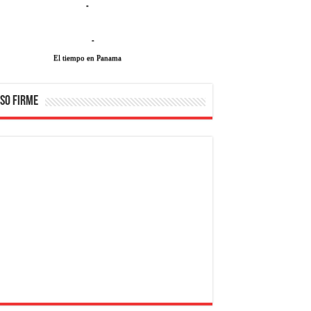
-
-
El tiempo en Panama
SO FIRME