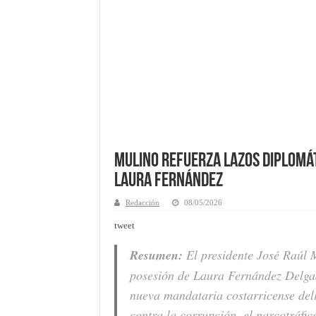
Mulino refuerza lazos diplomát
Laura Fernández
Redacción
08/05/2026
tweet
Resumen:
El presidente José Raúl M
posesión de Laura Fernández Delgad
nueva mandataria costarricense deli
contra la corrupción, el narcotráfic