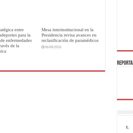
ratégica entre
Mesa interinstitucional en la
deportes para la
Presidencia revisa avances en
 de enfermedades
reclasificación de paramédicos
ravés de la
06/08/2026
sica
REPORTA
L