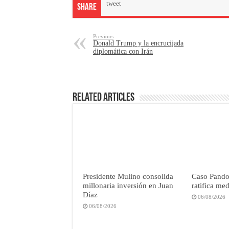
tweet
Share
Previous
Donald Trump y la encrucijada
diplomática con Irán
Related Articles
Presidente Mulino consolida
Caso Pandor
millonaria inversión en Juan
ratifica me
Díaz
06/08/2026
06/08/2026