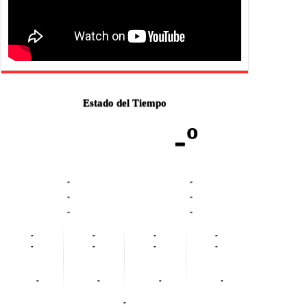
Estado del Tiempo
-º
-
-
-
-
-
-
-
-
-
-
-
-
-
-
-
-
-
-
-