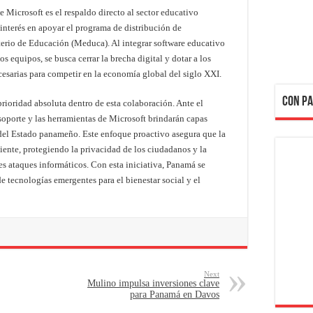
 Microsoft es el respaldo directo al sector educativo
interés en apoyar el programa de distribución de
terio de Educación (Meduca). Al integrar software educativo
s equipos, se busca cerrar la brecha digital y dotar a los
esarias para competir en la economía global del siglo XXI.
CON PA
ioridad absoluta dentro de esta colaboración. Ante el
 soporte y las herramientas de Microsoft brindarán capas
a del Estado panameño. Este enfoque proactivo asegura que la
liente, protegiendo la privacidad de los ciudadanos y la
es ataques informáticos. Con esta iniciativa, Panamá se
e tecnologías emergentes para el bienestar social y el
Next
Mulino impulsa inversiones clave
para Panamá en Davos