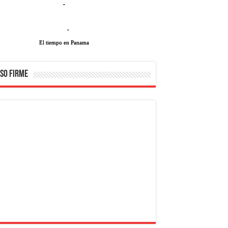
-
-
El tiempo en Panama
SO FIRME