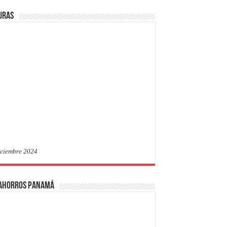
uras
iciembre 2024
 Ahorros Panamá