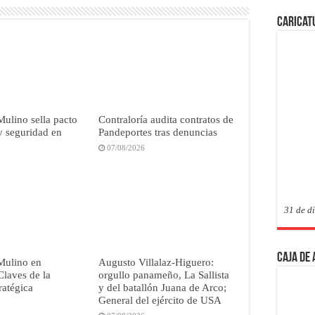
Caricat
Mulino sella pacto
Contraloría audita contratos de
y seguridad en
Pandeportes tras denuncias
07/08/2026
31 de d
Caja de
Mulino en
Augusto Villalaz-Higuero:
laves de la
orgullo panameño, La Sallista
ratégica
y del batallón Juana de Arco;
General del ejército de USA