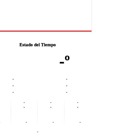
Estado del Tiempo
-º
-
-
-
-
-
-
-
-
-
-
-
-
-
-
-
-
-