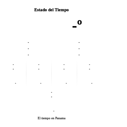
Estado del Tiempo
-º
-
-
-
-
-
-
-
-
-
-
-
-
-
-
-
-
-
-
-
-
-
El tiempo en Panama