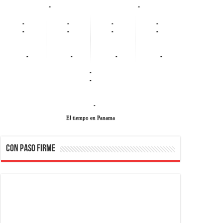
-
-
-
-
-
-
-
-
-
-
-
-
-
-
-
-
-
El tiempo en Panama
CON PASO FIRME