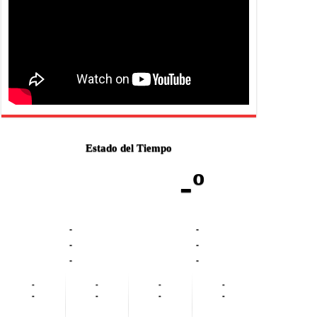
Estado del Tiempo
-º
-
-
-
-
-
-
-
-
-
-
-
-
-
-