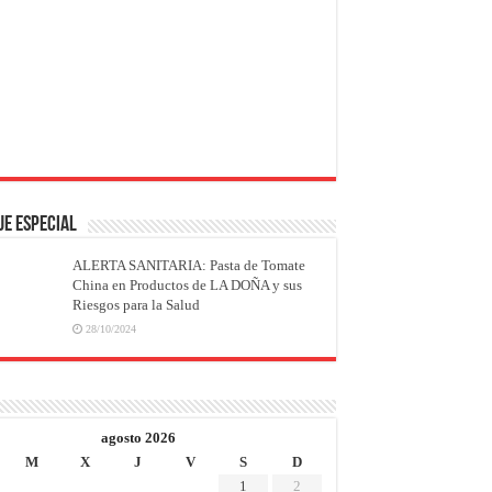
JE ESPECIAL
ALERTA SANITARIA: Pasta de Tomate
China en Productos de LA DOÑA y sus
Riesgos para la Salud
28/10/2024
agosto 2026
M
X
J
V
S
D
1
2