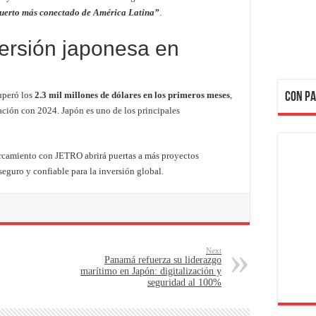
puerto más conectado de América Latina”
.
versión japonesa en
uperó los
2.3 mil millones de dólares en los primeros meses
,
CON PA
ción con 2024. Japón es uno de los principales
rcamiento con JETRO abrirá puertas a más proyectos
guro y confiable para la inversión global.
Next
Panamá refuerza su liderazgo
marítimo en Japón: digitalización y
seguridad al 100%