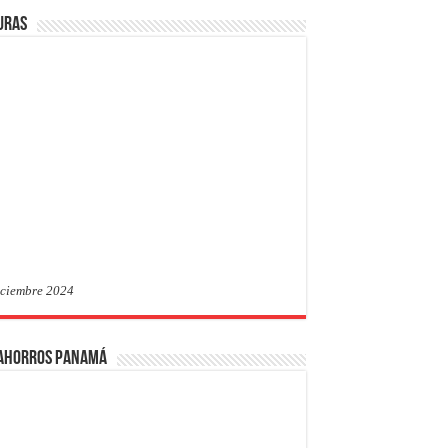
uras
iciembre 2024
 Ahorros Panamá