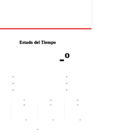
Estado del Tiempo
-º
-
-
-
-
-
-
-
-
-
-
-
-
-
-
-
-
-
-