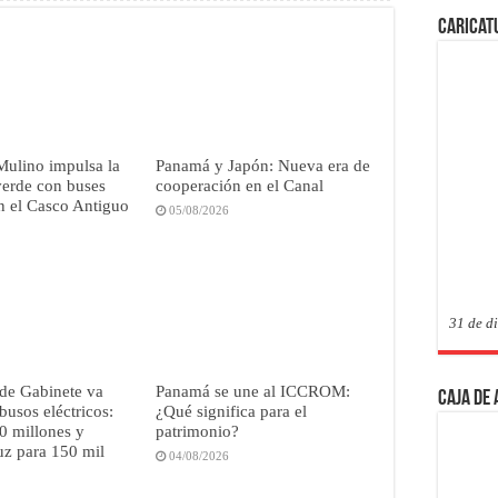
Caricat
Mulino impulsa la
Panamá y Japón: Nueva era de
verde con buses
cooperación en el Canal
en el Casco Antiguo
05/08/2026
31 de d
de Gabinete va
Panamá se une al ICCROM:
Caja de
busos eléctricos:
¿Qué significa para el
0 millones y
patrimonio?
uz para 150 mil
04/08/2026