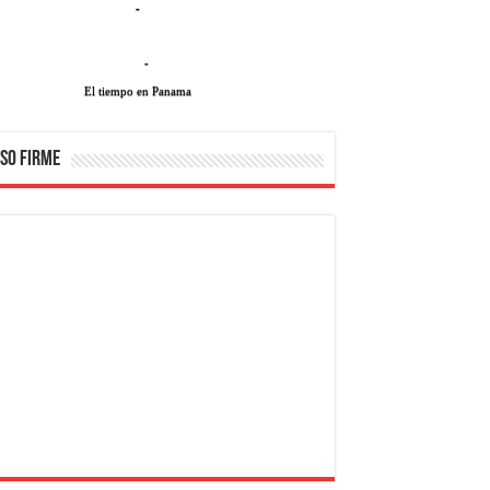
-
-
El tiempo en Panama
SO FIRME