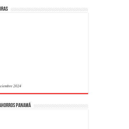
uras
iciembre 2024
 Ahorros Panamá