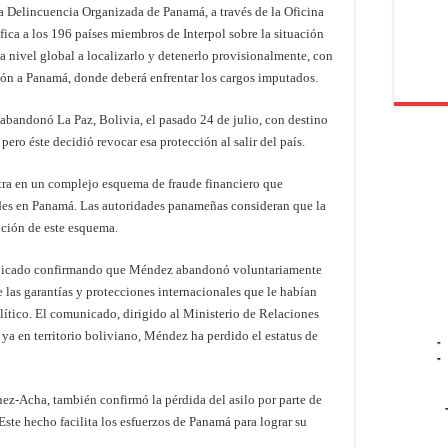
a Delincuencia Organizada de Panamá, a través de la Oficina
fica a los 196 países miembros de Interpol sobre la situación
a nivel global a localizarlo y detenerlo provisionalmente, con
ción a Panamá, donde deberá enfrentar los cargos imputados.
bandonó La Paz, Bolivia, el pasado 24 de julio, con destino
ero éste decidió revocar esa protección al salir del país.
ntra en un complejo esquema de fraude financiero que
des en Panamá. Las autoridades panameñas consideran que la
ución de este esquema.
nicado confirmando que Méndez abandonó voluntariamente
de las garantías y protecciones internacionales que le habían
lítico. El comunicado, dirigido al Ministerio de Relaciones
ya en territorio boliviano, Méndez ha perdido el estatus de
-
-
nez-Acha, también confirmó la pérdida del asilo por parte de
te hecho facilita los esfuerzos de Panamá para lograr su