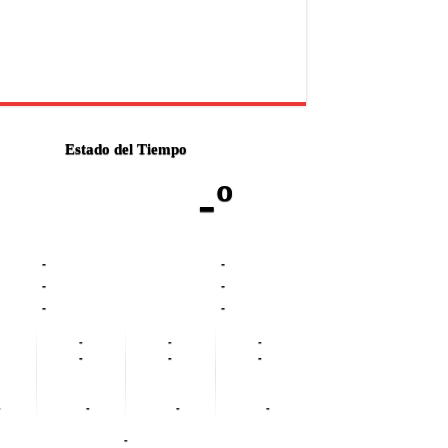
Estado del Tiempo
-º
-
-
-
-
-
-
-
-
-
-
-
-
-
-
-
-
-