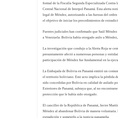
formal de la Fiscalía Segunda Especializada Contra l
Central Nacional de Interpol Panamá. Esta alerta noti
legal de Méndez, autorizando a las fuerzas del orden 
el objetivo de iniciar los procedimientos de extradi
Fuentes judiciales han confirmado que Saúl Méndez a
a Venezuela. Bolivia había otorgado asilo a Méndez, p
La investigación que condujo a la Alerta Roja se ce
presuntamente afectó a numerosas personas y entida
participación de Méndez fue fundamental en la ejec
La Embajada de Bolivia en Panamá emitió un comu
el territorio boliviano. Este acto implica la pérdida 
sido concedidas por Bolivia en calidad de asilado po
Exteriores de Panamá, subraya que, al no encontrarse 
protección que le había sido otorgado.
El canciller de la República de Panamá, Javier Martí
Méndez al abandonar Bolivia de manera voluntaria. Es
extradición y someterlo a la justicia panameña.