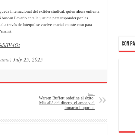
queda internacional del exlíder sindical, quien ahora enfrenta
 buscan llevarlo ante la justicia para responder por las
l a través de Interpol se vuelve crucial en este caso para
 Panamá.
CON PA
6dilIV4Ot
anama)
July 25, 2025
Next
Warren Buffett redefine el éxito:
Más allá del dinero, el amor y el
impacto importan