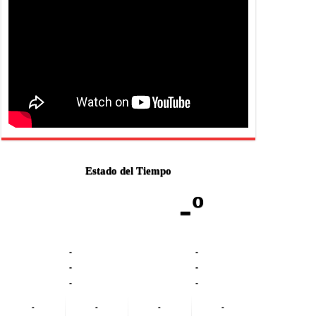
Estado del Tiempo
-º
-
-
-
-
-
-
-
-
-
-