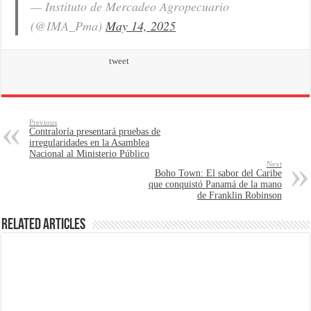
— Instituto de Mercadeo Agropecuario
(@IMA_Pma)
May 14, 2025
tweet
Previous
Contraloría presentará pruebas de
irregularidades en la Asamblea
Nacional al Ministerio Público
Next
Boho Town: El sabor del Caribe
que conquistó Panamá de la mano
de Franklin Robinson
Related Articles