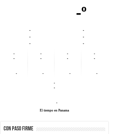
-º
-
-
-
-
-
-
-
-
-
-
-
-
-
-
-
-
-
-
-
-
-
El tiempo en Panama
CON PASO FIRME