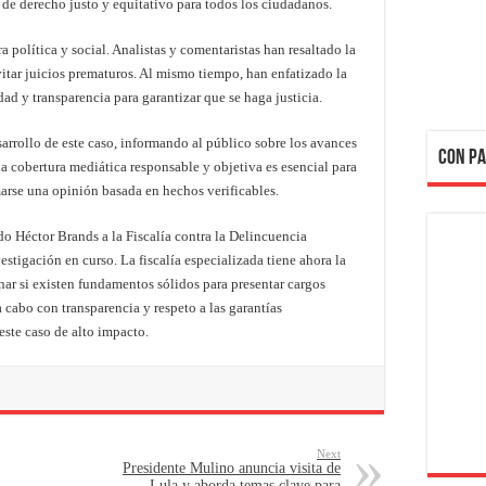
 de derecho justo y equitativo para todos los ciudadanos.
a política y social. Analistas y comentaristas han resaltado la
vitar juicios prematuros. Al mismo tiempo, han enfatizado la
ad y transparencia para garantizar que se haga justicia.
rrollo de este caso, informando al público sobre los avances
CON PA
La cobertura mediática responsable y objetiva es esencial para
arse una opinión basada en hechos verificables.
o Héctor Brands a la Fiscalía contra la Delincuencia
estigación en curso. La fiscalía especializada tiene ahora la
nar si existen fundamentos sólidos para presentar cargos
a cabo con transparencia y respeto a las garantías
este caso de alto impacto.
Next
Presidente Mulino anuncia visita de
Lula y aborda temas clave para