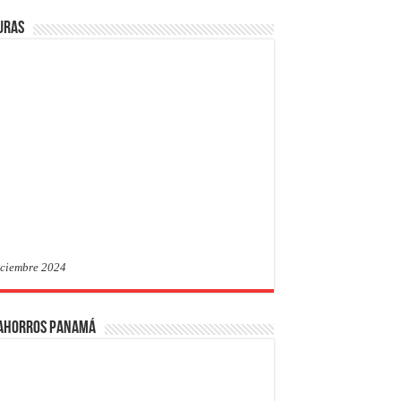
uras
iciembre 2024
 Ahorros Panamá