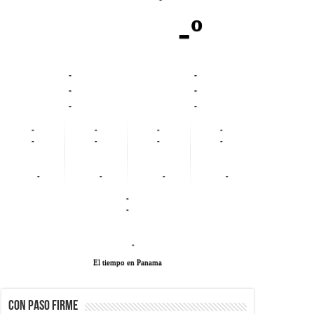
-º
-
-
-
-
-
-
-
-
-
-
-
-
-
-
-
-
-
-
-
-
-
El tiempo en Panama
CON PASO FIRME