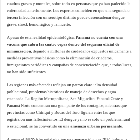
cuadros graves y mortales, sobre todo en personas que ya han padecido la
enfermedad anteriormente. Los expertos coinciden en que una segunda o
tercera infección con un serotipo distinto puede desencadenar dengue
grave, shock hemorrágico y la muerte.
A pesar de esta realidad epidemiológica,
Panamá no cuenta con una
vacuna que cubra las cuatro cepas dentro del esquema oficial de
inmunización
, dejando a millones de ciudadanos expuestos únicamente a
medidas preventivas básicas como la eliminación de criaderos,
fumigaciones periódicas y campañas de concienciación que, a todas luces,
no han sido suficientes.
Las regiones más afectadas reflejan un patrón claro: alta densidad
poblacional, problemas históricos de manejo de desechos y agua
estancada. La Región Metropolitana, San Miguelito, Panamá Oeste y
Panamá Norte concentran una gran parte de los contagios, mientras que
provincias como Chiriquí y Bocas del Toro figuran entre las que
registraron más fallecimientos. El dengue ya no es solo un problema rural
o estacional; se ha convertido en una
amenaza urbana permanente
.
Aunque el MINSA ha señalado que en comparación con 2024 hubo una