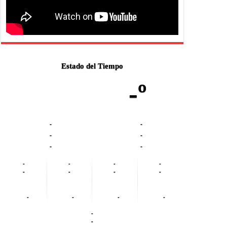
Estado del Tiempo
-º
-
-
-
-
-
-
-
-
-
-
-
-
-
-
-
-
-
-
-
-