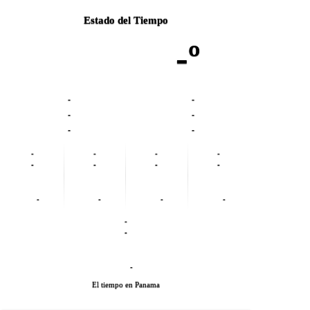
Estado del Tiempo
-º
-
-
-
-
-
-
-
-
-
-
-
-
-
-
-
-
-
-
-
-
-
El tiempo en Panama