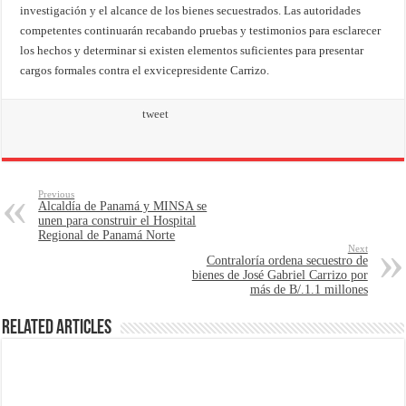
investigación y el alcance de los bienes secuestrados. Las autoridades
competentes continuarán recabando pruebas y testimonios para esclarecer
los hechos y determinar si existen elementos suficientes para presentar
cargos formales contra el exvicepresidente Carrizo.
tweet
Previous
Alcaldía de Panamá y MINSA se
unen para construir el Hospital
Regional de Panamá Norte
Next
Contraloría ordena secuestro de
bienes de José Gabriel Carrizo por
más de B/.1.1 millones
Related Articles