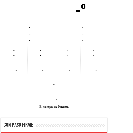
-º
-
-
-
-
-
-
-
-
-
-
-
-
-
-
-
-
-
-
-
-
-
El tiempo en Panama
CON PASO FIRME