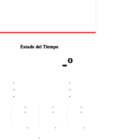
Estado del Tiempo
-º
-
-
-
-
-
-
-
-
-
-
-
-
-
-
-
-
-