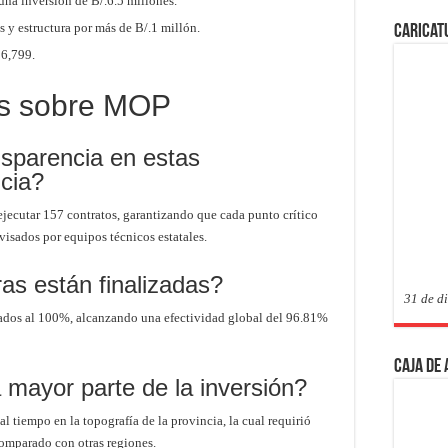
una inversión de B/.6.5 millones.
 y estructura por más de B/.1 millón.
Caricat
06,799.
es sobre MOP
nsparencia en estas
cia?
ejecutar 157 contratos, garantizando que cada punto crítico
visados por equipos técnicos estatales.
as están finalizadas?
31 de d
nados al 100%, alcanzando una efectividad global del 96.81%
Caja de
a mayor parte de la inversión?
 tiempo en la topografía de la provincia, la cual requirió
omparado con otras regiones.