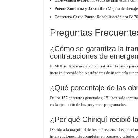
CPA-Veladero-Tolé:
Proyecto de gran escala con 
Puente Zumbona y Jaramillo:
Mejora de drenajes
Carretera Cerro Punta:
Rehabilitación por B/.7
Preguntas Frecuent
¿Cómo se garantiza la tra
contrataciones de emergen
El MOP utilizó más de 25 contratistas distintos para 
fuera intervenido bajo estándares de ingeniería super
¿Qué porcentaje de las obr
De los 157 contratos generados, 151 han sido termi
en la ejecución de los proyectos programados.
¿Por qué Chiriquí recibió l
Debido a la magnitud de los daños causados por el mal
intervenciones más complejas en puentes y taludes c