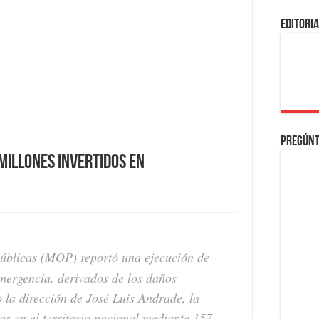
EDITORI
Pregúnt
 millones invertidos en
úblicas (MOP) reportó una ejecución de
mergencia, derivados de los daños
o la dirección de José Luis Andrade, la
cos en el territorio nacional mediante 157