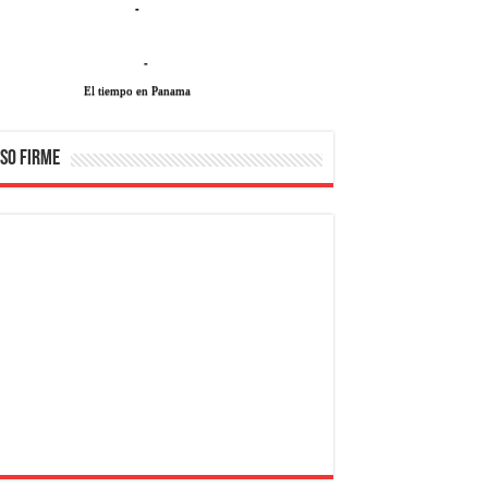
-
-
El tiempo en Panama
SO FIRME