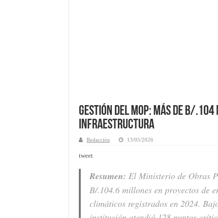
Gestión del MOP: Más de B/.104
infraestructura
Redacción
13/05/2026
tweet
Resumen:
El Ministerio de Obras P
B/.104.6 millones en proyectos de e
climáticos registrados en 2024. Baj
institución atendió 128 puntos críti