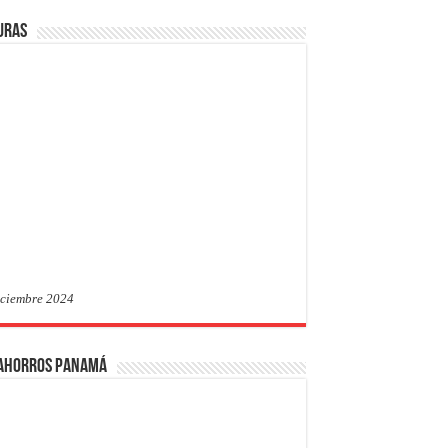
uras
iciembre 2024
 Ahorros Panamá