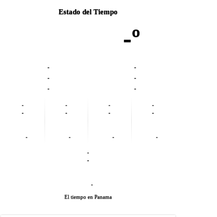
Estado del Tiempo
-º
-
-
-
-
-
-
-
-
-
-
-
-
-
-
-
-
-
-
-
-
-
El tiempo en Panama