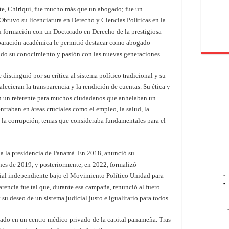
ete, Chiriquí, fue mucho más que un abogado; fue un
 Obtuvo su licenciatura en Derecho y Ciencias Políticas en la
formación con un Doctorado en Derecho de la prestigiosa
paración académica le permitió destacar como abogado
endo su conocimiento y pasión con las nuevas generaciones.
e distinguió por su crítica al sistema político tradicional y su
alecieran la transparencia y la rendición de cuentas. Su ética y
 en un referente para muchos ciudadanos que anhelaban un
ntraban en áreas cruciales como el empleo, la salud, la
 la corrupción, temas que consideraba fundamentales para el
o a la presidencia de Panamá. En 2018, anunció su
ones de 2019, y posteriormente, en 2022, formalizó
-
al independiente bajo el Movimiento Político Unidad para
-
rencia fue tal que, durante esa campaña, renunció al fuero
 su deseo de un sistema judicial justo e igualitario para todos.
izado en un centro médico privado de la capital panameña. Tras