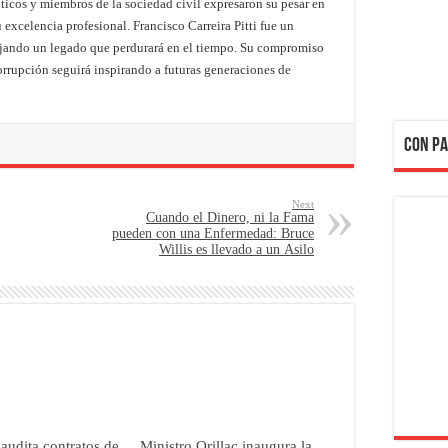
líticos y miembros de la sociedad civil expresaron su pesar en
 excelencia profesional. Francisco Carreira Pitti fue un
ejando un legado que perdurará en el tiempo. Su compromiso
 corrupción seguirá inspirando a futuras generaciones de
CON PA
Next
Cuando el Dinero, ni la Fama
pueden con una Enfermedad: Bruce
Willis es llevado a un Asilo
 audita contratos de
Ministro Orillac inaugura la