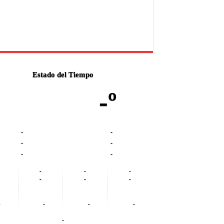
Estado del Tiempo
-º
-
-
-
-
-
-
-
-
-
-
-
-
-
-
-
-
-