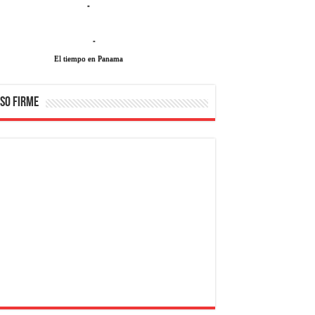
-
-
El tiempo en Panama
SO FIRME