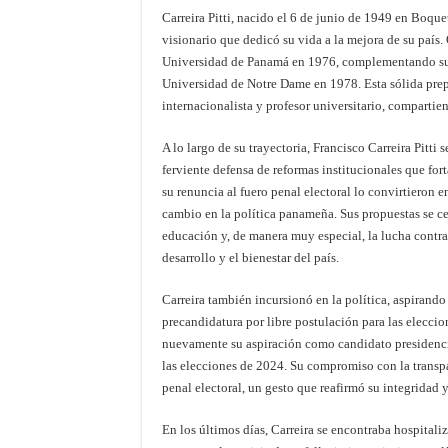
Carreira Pitti, nacido el 6 de junio de 1949 en Boqu
visionario que dedicó su vida a la mejora de su país.
Universidad de Panamá en 1976, complementando su 
Universidad de Notre Dame en 1978. Esta sólida pre
internacionalista y profesor universitario, comparti
A lo largo de su trayectoria, Francisco Carreira Pitti s
ferviente defensa de reformas institucionales que fort
su renuncia al fuero penal electoral lo convirtieron
cambio en la política panameña. Sus propuestas se ce
educación y, de manera muy especial, la lucha contra
desarrollo y el bienestar del país.
Carreira también incursionó en la política, aspirand
precandidatura por libre postulación para las elecci
nuevamente su aspiración como candidato presidenci
las elecciones de 2024. Su compromiso con la transpa
penal electoral, un gesto que reafirmó su integridad y
En los últimos días, Carreira se encontraba hospital