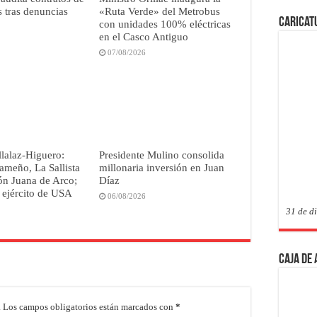
 tras denuncias
«Ruta Verde» del Metrobus
Caricat
con unidades 100% eléctricas
en el Casco Antiguo
07/08/2026
lalaz-Higuero:
Presidente Mulino consolida
ameño, La Sallista
millonaria inversión en Juan
lón Juana de Arco;
Díaz
 ejército de USA
06/08/2026
31 de d
Caja de
.
Los campos obligatorios están marcados con
*