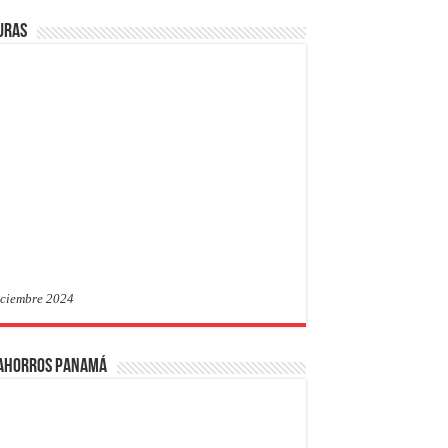
uras
iciembre 2024
 Ahorros Panamá