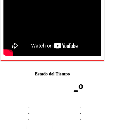
Estado del Tiempo
-º
-
-
-
-
-
-
-
-
-
-