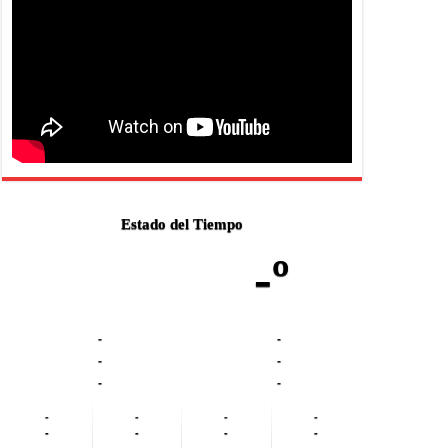
Estado del Tiempo
-º
-
-
-
-
-
-
-
-
-
-
-
-
-
-