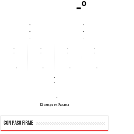
-º
-
-
-
-
-
-
-
-
-
-
-
-
-
-
-
-
-
-
-
-
-
El tiempo en Panama
CON PASO FIRME