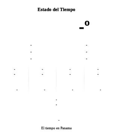
Estado del Tiempo
-º
-
-
-
-
-
-
-
-
-
-
-
-
-
-
-
-
-
-
-
-
-
El tiempo en Panama