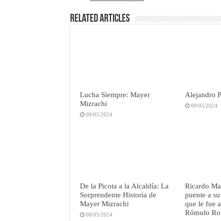
Related Articles
Lucha Siempre: Mayer
Alejandro P
Mizrachi
09/05/2024
09/05/2024
De la Picota a la Alcaldía: La
Ricardo Mar
Sorprendente Historia de
puente a su
Mayer Mizrachi
que le fue 
Rómulo Ro
08/05/2024