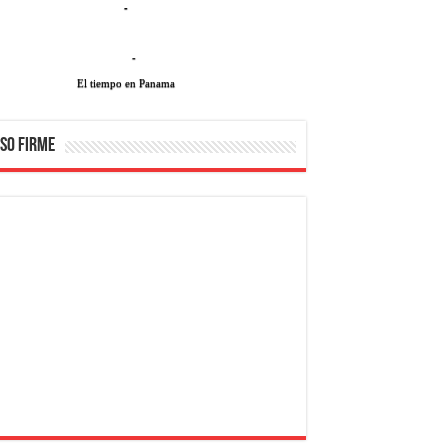
-
-
El tiempo en Panama
SO FIRME