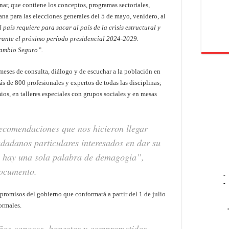
ar, que contiene los conceptos, programas sectoriales,
ana para las elecciones generales del 5 de mayo, venidero, al
país requiere para sacar al país de la crisis estructural y
rante el próximo período presidencial 2024-2029.
Cambio Seguro”.
meses de consulta, diálogo y de escuchar a la población en
ás de 800 profesionales y expertos de todas las disciplinas;
os, en talleres especiales con grupos sociales y en mesas
ecomendaciones que nos hicieron llegar
dadanos particulares interesados en dar su
i hay una sola palabra de demagogia”
,
documento.
-
-
promisos del gobierno que conformará a partir del 1 de julio
ormales.
os capaces, honestos y comprometidos