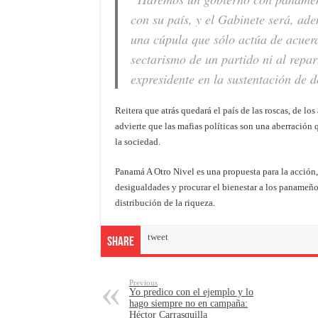
con su país, y el Gabinete será, ade
una cúpula que sólo actúa de acuerd
sectarismo de un partido ni al repa
expresidente en la sustentación de 
Reitera que atrás quedará el país de las roscas, de lo
advierte que las mafias políticas son una aberración 
la sociedad.
Panamá A Otro Nivel es una propuesta para la acción, 
desigualdades y procurar el bienestar a los panameñ
distribución de la riqueza.
tweet
Share
Previous
Yo predico con el ejemplo y lo
hago siempre no en campaña:
Héctor Carrasquilla