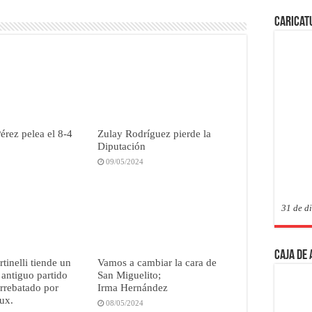
Caricat
érez pelea el 8-4
Zulay Rodríguez pierde la
Diputación
09/05/2024
31 de d
Caja de
tinelli tiende un
Vamos a cambiar la cara de
 antiguo partido
San Miguelito;
arrebatado por
Irma Hernández
ux.
08/05/2024