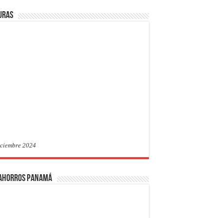
uras
iciembre 2024
 Ahorros Panamá