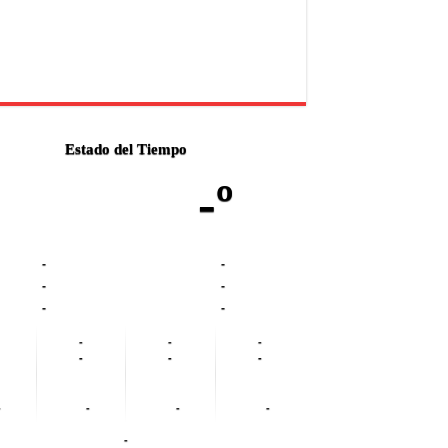
Estado del Tiempo
-º
-
-
-
-
-
-
-
-
-
-
-
-
-
-
-
-
-