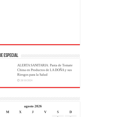
JE ESPECIAL
ALERTA SANITARIA: Pasta de Tomate
China en Productos de LA DOÑA y sus
Riesgos para la Salud
28/10/2024
agosto 2026
M
X
J
V
S
D