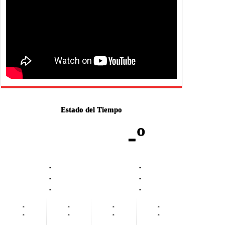
Estado del Tiempo
-º
-
-
-
-
-
-
-
-
-
-
-
-
-
-