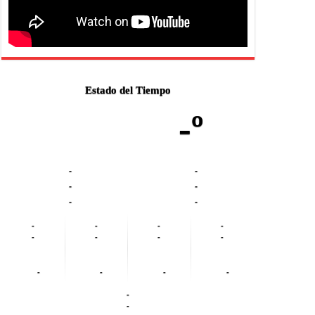
Estado del Tiempo
-º
-
-
-
-
-
-
-
-
-
-
-
-
-
-
-
-
-
-
-
-