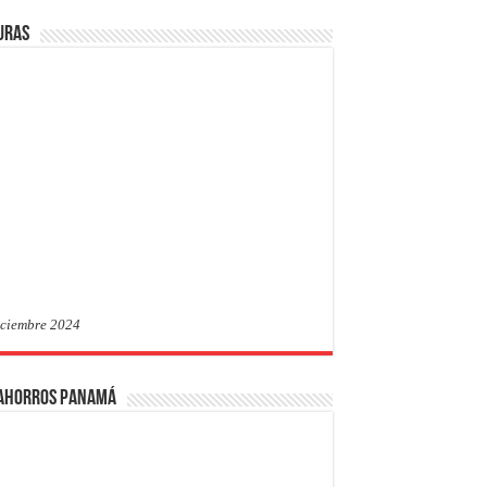
uras
iciembre 2024
 Ahorros Panamá