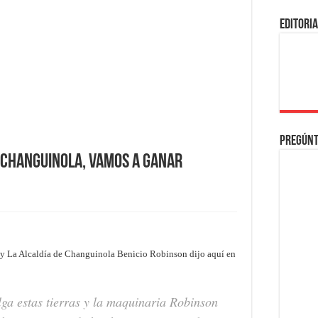
EDITORI
Pregúnt
n Changuinola, vamos a ganar
D y La Alcaldía de Changuinola Benicio Robinson dijo aquí en
ga estas tierras y la maquinaria Robinson