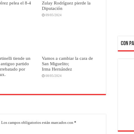
érez pelea el 8-4
Zulay Rodríguez pierde la
Diputación
09/05/2024
CON PA
tinelli tiende un
Vamos a cambiar la cara de
 antiguo partido
San Miguelito;
arrebatado por
Irma Hernández
ux.
08/05/2024
.
Los campos obligatorios están marcados con
*