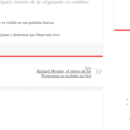
lquier intento de la oligarquía en cambiar
»
es visible no son palabras huecas.
ijismo y demostrar que Omar está vivo.
Next
Richard Morales, el relevo de los
Progresista es recibido en Ocú
-
-