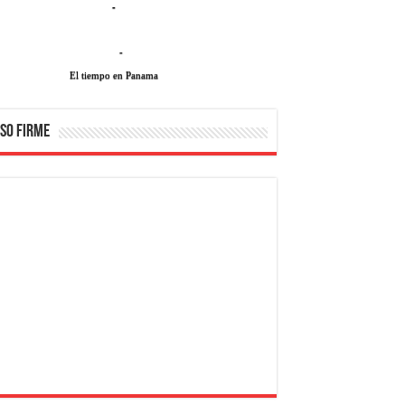
-
-
El tiempo en Panama
SO FIRME