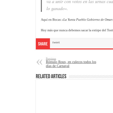
va a unir con votos en las urnas cua
lo ganado».
Aquí en Bocas
«La Yunta Pueblo Gobierno de Omar
Hoy más que nunca debemos sacar la estirpe del Torr
tweet
Share
Previous
Rómulo Roux, en culecos todos los
días de Carnaval
Related Articles