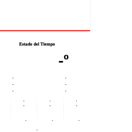
Estado del Tiempo
-º
-
-
-
-
-
-
-
-
-
-
-
-
-
-
-
-
-