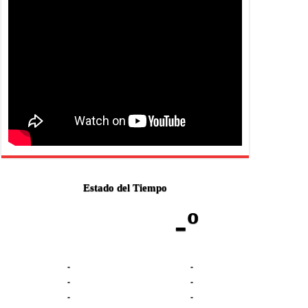
Estado del Tiempo
-º
-
-
-
-
-
-