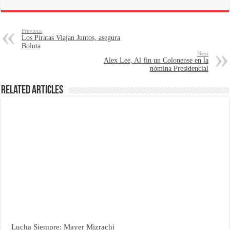
Previous
Los Piratas Viajan Juntos, asegura
Bolota
Next
Alex Lee, Al fin un Colonense en la
nómina Presidencial
Related Articles
Lucha Siempre: Mayer Mizrachi