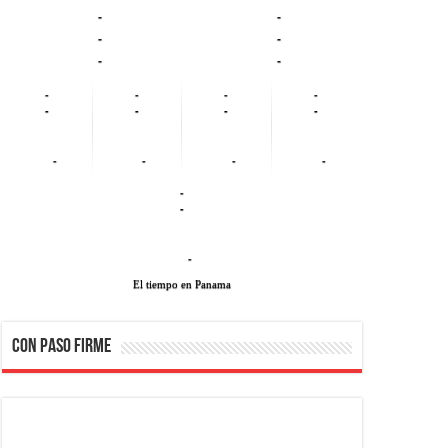
-
-
-
-
-
-
-
-
-
-
-
-
-
-
-
-
-
-
-
-
-
El tiempo en Panama
CON PASO FIRME