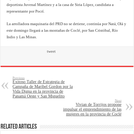
deportista Juvenal Martínez y a la casa de Siria López, candidata a
representante por Pocrí.
La arrolladora maquinaria del PRD no se detiene, continúa por Natá, Olá y
este domingo llegará a las montañas de Coclé, por San Cristóbal, Río
Indio y Las Minas.
tweet
Previous
Exitoso Taller de Estrategia de
Campaña de Maribel Gordon por la
Vida Digna en la provincia de
Panamá Oeste y San Miguelito
Next
Vivian de Torrijos propone
impulsar el emprendimiento de las
mujeres en la provincia de Coclé
Related Articles