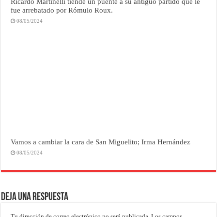
Ricardo Martinelli tiende un puente a su antiguo partido que le
fue arrebatado por Rómulo Roux.
08/05/2024
Vamos a cambiar la cara de San Miguelito; Irma Hernández
08/05/2024
Deja una respuesta
Tu dirección de correo electrónico no será publicada.
Los campos