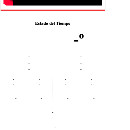
Estado del Tiempo
-º
-
-
-
-
-
-
-
-
-
-
-
-
-
-
-
-
-
-
-
-
-