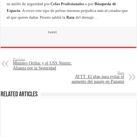
su anillo de seguridad por
Celos Profesionales
o por
Búsqueda de
Espacio
. A veces este tipo de peleas internas perjudica más al creador que
al que quiere dañar. Pronto saldrá la
Rata
del drenaje…
tweet
Previous
Ministro Orillac y el USS Nimitz:
Alianza por la Seguridad
Next
ATTT: El plan para evitar el
aumento del pasaje en Panamá
Related Articles