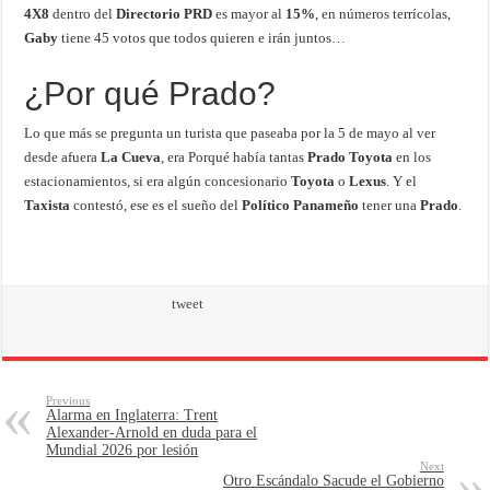
4X8
dentro del
Directorio PRD
es mayor al
15%
, en números terrícolas,
Gaby
tiene 45 votos que todos quieren e irán juntos…
¿Por qué Prado?
Lo que más se pregunta un turista que paseaba por la 5 de mayo al ver
desde afuera
La Cueva
, era Porqué había tantas
Prado Toyota
en los
estacionamientos, si era algún concesionario
Toyota
o
Lexus
. Y el
Taxista
contestó, ese es el sueño del
Político Panameño
tener una
Prado
.
tweet
Previous
Alarma en Inglaterra: Trent
Alexander-Arnold en duda para el
Mundial 2026 por lesión
Next
Otro Escándalo Sacude el Gobierno