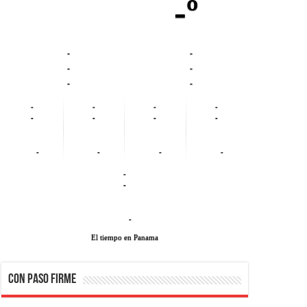
-º
-
-
-
-
-
-
-
-
-
-
-
-
-
-
-
-
-
-
-
-
-
El tiempo en Panama
CON PASO FIRME