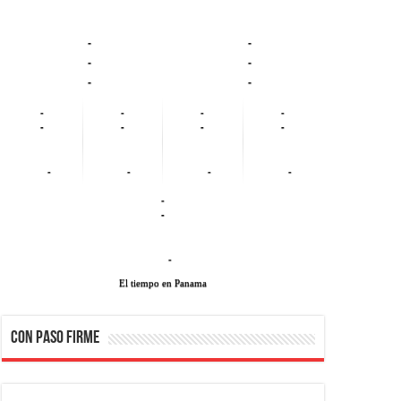
-
-
-
-
-
-
-
-
-
-
-
-
-
-
-
-
-
-
-
-
-
El tiempo en Panama
CON PASO FIRME