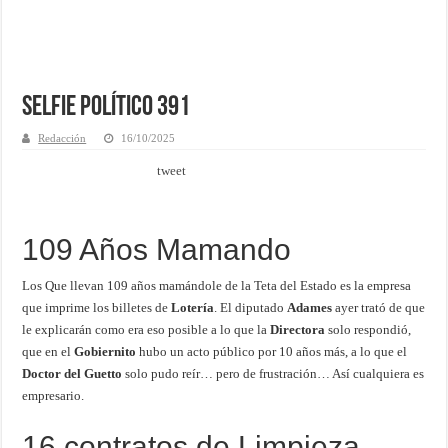
Selfie Político 391
Redacción
16/10/2025
tweet
109 Años Mamando
Los Que llevan 109 años mamándole de la Teta del Estado es la empresa
que imprime los billetes de
Lotería
. El diputado
Adames
ayer trató de que
le explicarán como era eso posible a lo que la
Directora
solo respondió,
que en el
Gobiernito
hubo un acto público por 10 años más, a lo que el
Doctor del Guetto
solo pudo reír… pero de frustración… Así cualquiera es
empresario.
16 contratos de Limpieza