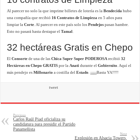
Al parecer no solo la que imprime billetes de lotería es la
Bendecida
hubo
una compañía que recibió
16 Contratos de Limpieza
en 5 años para
limpiar la
Corte
. Al parecer en este país solo los
Pendejos
pasan hambre.
Esto no pasará hasta destapar el
Tamal
.
32 hectáreas Gratis en Chepo
El
Consorte
de una de las
Chica Super Super PODEROSA
recibió
32
Hectáreas en Chepo GRATIS
por la
Anati
durante el
Gobiernito
. Aquí el
más pendejo es
Millonario
a costilla del
Estado
. ¡¡¡¡¡Basta YA!!!!!
tweet
Previous
Carlos Raúl Piad oficializa su
candidatura para presidir el Partido
Panameñista
Next
Explosión en Alsacia Towers,