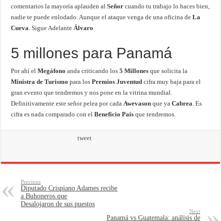
comentarios la mayoría aplauden al
Señor
cuando tu trabajo lo haces bien,
nadie te puede enlodado. Aunque el ataque venga de una oficina de
La
Cueva
. Sigue Adelante
Álvaro
.
5 millones para Panamá
Por ahí el
Megáfono
anda criticando los
5 Millones
que solicita la
Ministra de Turismo
para los
Premios Juventud
cifra muy baja para el
gran evento que tendremos y nos pone en la vitrina mundial.
Definitivamente este señor pelea por cada
Awevason
que ya
Cabrea
. Es
cifra es nada comparado con el
Beneficio País
que tendremos.
tweet
Previous
Diputado Crispiano Adames recibe
a Buhoneros que
Desalojaron de sus puestos
Next
Panamá vs Guatemala: análisis de