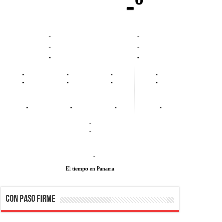
-º
-
-
-
-
-
-
-
-
-
-
-
-
-
-
-
-
-
-
-
-
-
El tiempo en Panama
CON PASO FIRME