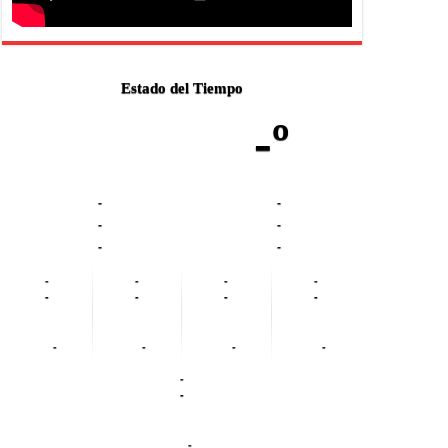
Estado del Tiempo
-º
-
-
-
-
-
-
-
-
-
-
-
-
-
-
-
-
-
-
-
-
-