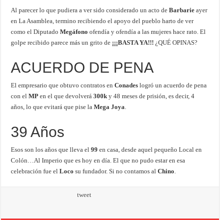
Al parecer lo que pudiera a ver sido considerado un acto de
Barbarie
ayer
en La Asamblea, termino recibiendo el apoyo del pueblo harto de ver
como el Diputado
Megáfono
ofendía y ofendía a las mujeres hace rato. El
golpe recibido parece más un grito de
¡¡¡BASTA YA!!!
¿QUÉ OPINAS?
ACUERDO DE PENA
El empresario que obtuvo contratos en
Conades
logró un acuerdo de pena
con el
MP
en el que devolverá
300k
y 48 meses de prisión, es decir, 4
años, lo que evitará que pise la
Mega Joya
.
39 Años
Esos son los años que lleva el
99
en casa, desde aquel pequeño Local en
Colón…Al Imperio que es hoy en día. El que no pudo estar en esa
celebración fue el
Loco
su fundador. Si no contamos al
Chino
.
tweet