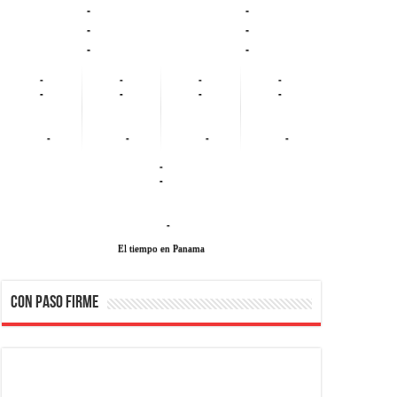
-
-
-
-
-
-
-
-
-
-
-
-
-
-
-
-
-
-
-
-
-
El tiempo en Panama
CON PASO FIRME