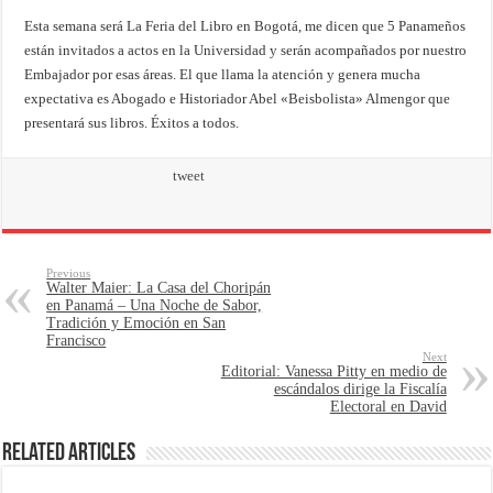
Esta semana será La Feria del Libro en Bogotá, me dicen que 5 Panameños
están invitados a actos en la Universidad y serán acompañados por nuestro
Embajador por esas áreas. El que llama la atención y genera mucha
expectativa es Abogado e Historiador Abel «Beisbolista» Almengor que
presentará sus libros. Éxitos a todos.
tweet
Previous
Walter Maier: La Casa del Choripán
en Panamá – Una Noche de Sabor,
Tradición y Emoción en San
Francisco
Next
Editorial: Vanessa Pitty en medio de
escándalos dirige la Fiscalía
Electoral en David
Related Articles