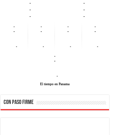
-
-
-
-
-
-
-
-
-
-
-
-
-
-
-
-
-
-
-
-
-
El tiempo en Panama
CON PASO FIRME