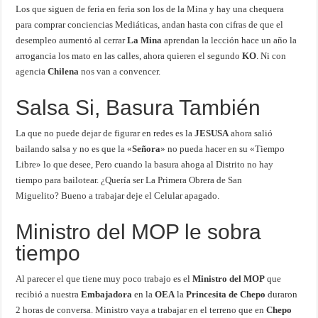
Los que siguen de feria en feria son los de la Mina y hay una chequera
para comprar conciencias Mediáticas, andan hasta con cifras de que el
desempleo aumentó al cerrar
La Mina
aprendan la lección hace un año la
arrogancia los mato en las calles, ahora quieren el segundo
KO
. Ni con
agencia
Chilena
nos van a convencer.
Salsa Si, Basura También
La que no puede dejar de figurar en redes es la
JESUSA
ahora salió
bailando salsa y no es que la «
Señora
» no pueda hacer en su «Tiempo
Libre» lo que desee, Pero cuando la basura ahoga al Distrito no hay
tiempo para bailotear. ¿Quería ser La Primera Obrera de San
Miguelito? Bueno a trabajar deje el Celular apagado.
Ministro del MOP le sobra
tiempo
Al parecer el que tiene muy poco trabajo es el
Ministro del MOP
que
recibió a nuestra
Embajadora
en la
OEA
la
Princesita de Chepo
duraron
2 horas de conversa. Ministro vaya a trabajar en el terreno que en
Chepo