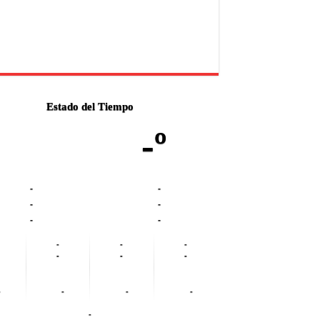
Estado del Tiempo
-º
-
-
-
-
-
-
-
-
-
-
-
-
-
-
-
-
-