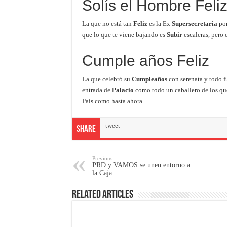
Solís el Hombre Feli
La que no está tan
Feliz
es la Ex
Supersecretaria
por
que lo que te viene bajando es
Subir
escaleras, pero 
Cumple años Feliz
La que celebró su
Cumpleaños
con serenata y todo f
entrada de
Palacio
como todo un caballero de los que
País como hasta ahora.
tweet
Share
Previous
PRD y VAMOS se unen entorno a
la Caja
Related Articles