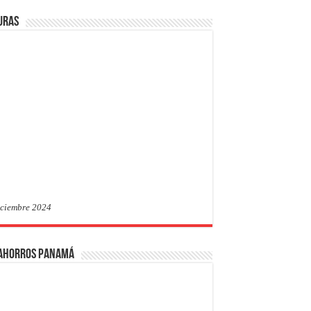
uras
iciembre 2024
 Ahorros Panamá