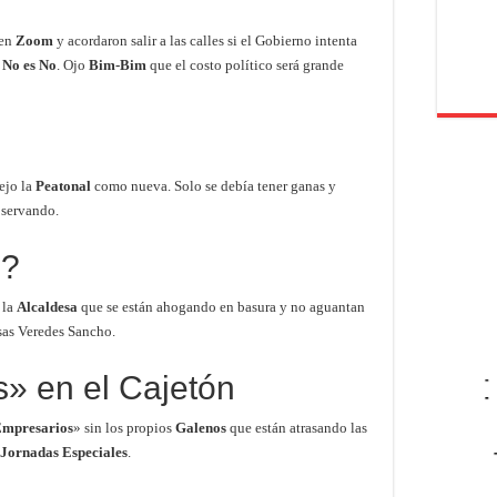
 en
Zoom
y acordaron salir a las calles si el Gobierno intenta
.
No es No
. Ojo
Bim-Bim
que el costo político será grande
ejo la
Peatonal
como nueva. Solo se debía tener ganas y
servando.
s?
 la
Alcaldesa
que se están ahogando en basura y no aguantan
sas Veredes Sancho.
» en el Cajetón
-
-
mpresarios
» sin los propios
Galenos
que están atrasando las
Jornadas Especiales
.