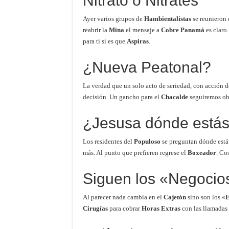
Nitrato o Nitrates
Ayer varios grupos de
Hambientalistas
se reunieron
reabrir la
Mina
el mensaje a
Cobre Panamá
es claro
para ti si es que
Aspiras
.
¿Nueva Peatonal?
La verdad que un solo acto de seriedad, con acción d
decisión. Un gancho para el
Chacalde
seguiremos ob
¿Jesusa dónde está
Los residentes del
Populoso
se preguntan dónde está
más. Al punto que prefieren regrese el
Boxeador
. Co
Siguen los «Negocios
Al parecer nada cambia en el
Cajetón
sino son los «
E
Cirugías
para cobrar
Horas Extras
con las llamadas