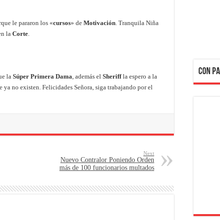
z
que le pararon los «
cursos
» de
Motivación
. Tranquila Niña
en la
Corte
.
CON PA
ue la
Súper Primera Dama
, además el
Sheriff
la espero a la
 ya no existen. Felicidades Señora, siga trabajando por el
Next
Nuevo Contralor Poniendo Orden
más de 100 funcionarios multados