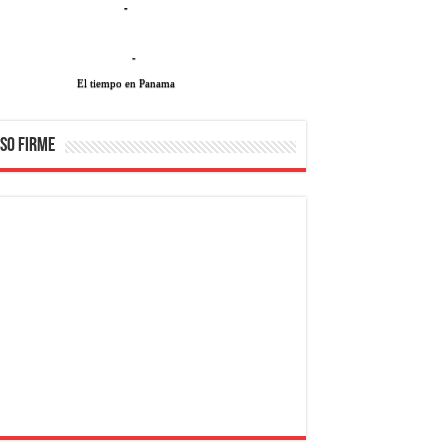
-
-
El tiempo en Panama
SO FIRME